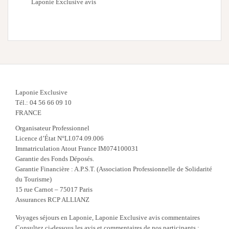
Laponie Exclusive avis
Laponie Exclusive
Tél.: 04 56 66 09 10
FRANCE
Organisateur Professionnel
Licence d’État N°LI.074.09.006
Immatriculation Atout France IM074100031
Garantie des Fonds Déposés.
Garantie Financière : A.P.S.T. (Association Professionnelle de Solidarité
du Tourisme)
15 rue Carnot – 75017 Paris
Assurances RCP ALLIANZ
Voyages séjours en Laponie, Laponie Exclusive avis commentaires
Consultez ci-dessous les avis et commentaires de nos participants :